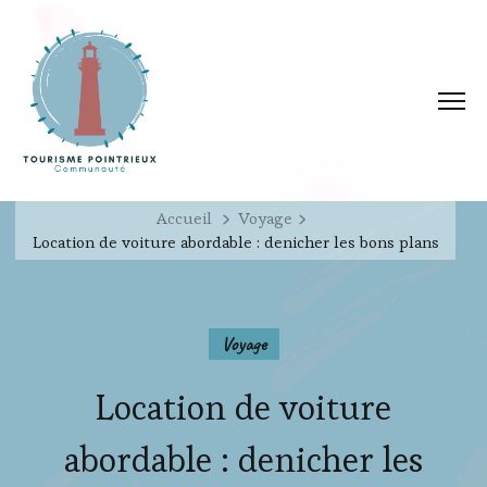
Accueil
Voyage
Location de voiture abordable : denicher les bons plans
Voyage
Location de voiture
abordable : denicher les